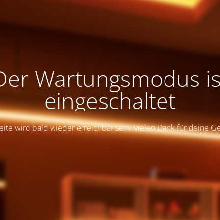
Der Wartungsmodus is
eingeschaltet
eite wird bald wieder erreichbar sein. Vielen Dank für deine G