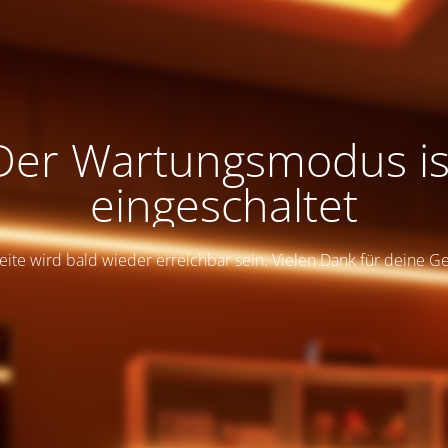
Der Wartungsmodus is
eingeschaltet
eite wird bald wieder erreichbar sein. Vielen Dank für deine G