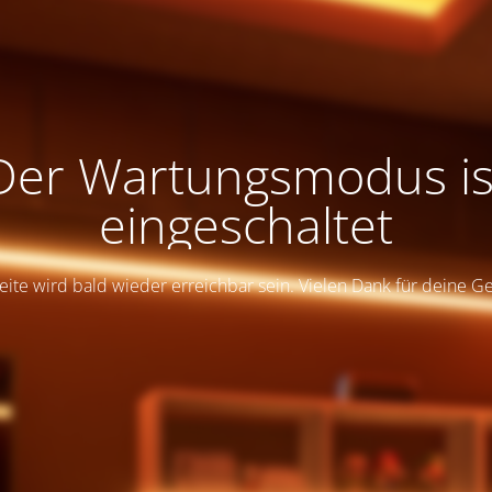
Der Wartungsmodus is
eingeschaltet
eite wird bald wieder erreichbar sein. Vielen Dank für deine G