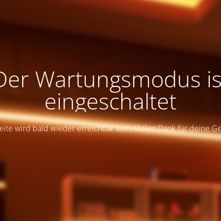
Der Wartungsmodus is
eingeschaltet
eite wird bald wieder erreichbar sein. Vielen Dank für deine G