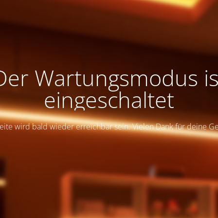
Der Wartungsmodus is
eingeschaltet
eite wird bald wieder erreichbar sein. Vielen Dank für deine G