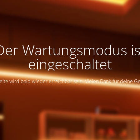
Der Wartungsmodus is
eingeschaltet
eite wird bald wieder erreichbar sein. Vielen Dank für deine G