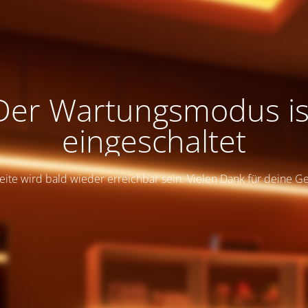
Der Wartungsmodus is
eingeschaltet
eite wird bald wieder erreichbar sein. Vielen Dank für deine G